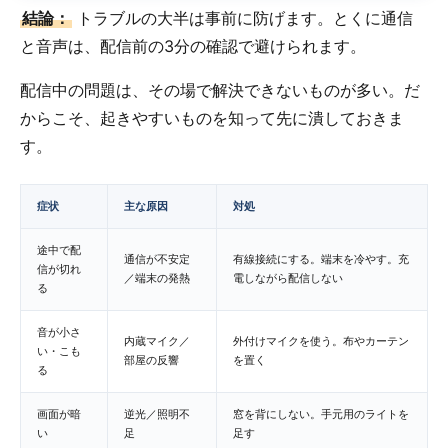
結論：
トラブルの大半は事前に防げます。とくに通信
と音声は、配信前の3分の確認で避けられます。
配信中の問題は、その場で解決できないものが多い。だ
からこそ、起きやすいものを知って先に潰しておきま
す。
症状
主な原因
対処
途中で配
通信が不安定
有線接続にする。端末を冷やす。充
信が切れ
／端末の発熱
電しながら配信しない
る
音が小さ
内蔵マイク／
外付けマイクを使う。布やカーテン
い・こも
部屋の反響
を置く
る
画面が暗
逆光／照明不
窓を背にしない。手元用のライトを
い
足
足す