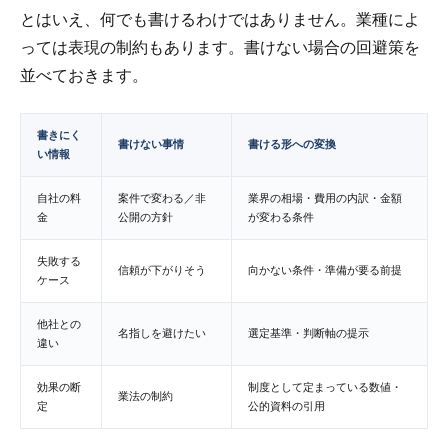
とはいえ、何でも書けるわけではありません。業種によ
っては表現の制約もあります。書けない場合の回避策を
並べておきます。
書きにく
書けない事情
書ける形への変換
い情報
自社の料
案件で変わる／非
業界の相場・費用の内訳・金額
金
公開の方針
が変わる条件
失敗する
信頼が下がりそう
向かない条件・準備が要る前提
ケース
他社との
名指しを避けたい
選定基準・判断軸の提示
違い
効果の断
制度として定まっている数値・
業法の制約
定
公的資料の引用