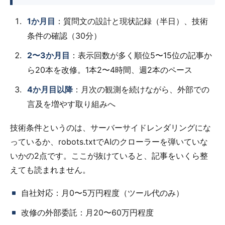
1か月目
：質問文の設計と現状記録（半日）、技術
条件の確認（30分）
2〜3か月目
：表示回数が多く順位5〜15位の記事か
ら20本を改修。1本2〜4時間、週2本のペース
4か月目以降
：月次の観測を続けながら、外部での
言及を増やす取り組みへ
技術条件というのは、サーバーサイドレンダリングにな
っているか、robots.txtでAIのクローラーを弾いていな
いかの2点です。ここが抜けていると、記事をいくら整
えても読まれません。
自社対応：月0〜5万円程度（ツール代のみ）
改修の外部委託：月20〜60万円程度