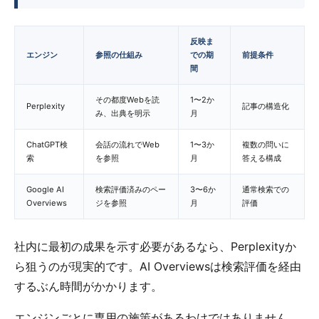
反映ま
エンジン
参照の仕組み
での期
前提条件
間
その都度Webを読
1〜2か
Perplexity
記事の構造化
み、出典を明示
月
ChatGPT検
会話の流れでWeb
1〜3か
複数の問いに
索
を参照
月
答える構成
Google AI
検索評価済みのペー
3〜6か
通常検索での
Overviews
ジを参照
月
評価
社内に最初の成果を示す必要があるなら、Perplexityか
ら狙うのが現実的です。AI Overviewsは検索評価を経由
するぶん時間がかかります。
エンジンごとに専用の施策があるわけではありません。