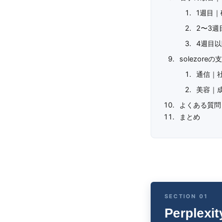
1週目
2〜3週
4週目
solezor
通信｜
美容｜
よくある質問
まとめ
Perpl