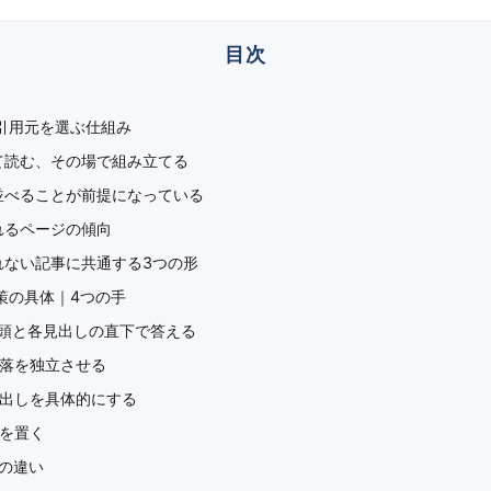
tyが引用元を選ぶ仕組み
て読む、その場で組み立てる
並べることが前提になっている
れるページの傾向
れない記事に共通する3つの形
ty対策の具体｜4つの手
冒頭と各見出しの直下で答える
段落を独立させる
見出しを具体的にする
表を置く
との違い