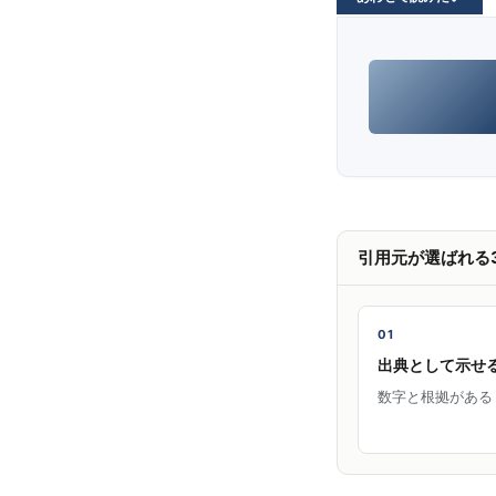
引用元が選ばれる
01
出典として示せ
数字と根拠がある