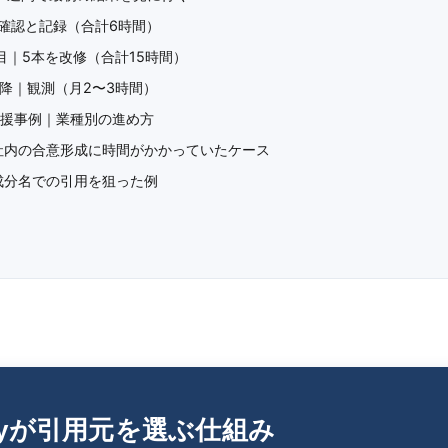
｜確認と記録（合計6時間）
目｜5本を改修（合計15時間）
以降｜観測（月2〜3時間）
eの支援事例｜業種別の進め方
社内の合意形成に時間がかかっていたケース
成分名での引用を狙った例
exityが引用元を選ぶ仕組み