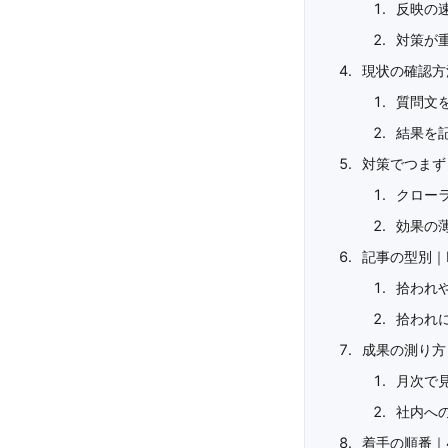
反映の
対策が
現状の確認方
質問文
結果を
対策でつまず
クロー
効果の
記事の型別｜P
拾われ
拾われ
成果の測り方
月次で
社内へ
着手の順番｜