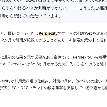
Iから手をつけるべきか判断がつかない」――こうしたご相
当者から続けていただいています。
と、最初に狙うべきは
Perplexity
です。その都度Webを読み
〜2か月で引用が確認できることがあり、AI検索対策の中で最
、社内に最初の成果を示す必要がある案件では、Perplexityから
le AI Overviewsは3〜6か月かかるため、先に手をつけると
plexityが引用元を選ぶ仕組み、対策の具体、他のAIとの違い
実際にEC・D2Cブランドの検索集客を支援している立場から