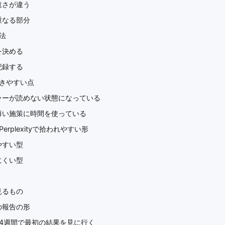
速さが違う
重なる部分
法
を決める
記録する
きやすい点
ラーが読めない状態になっている
薄い施策に時間を使っている
erplexityで拾われやすい形
やすい型
にくい型
見るもの
の報告の形
4週間で最初の結果を見に行く