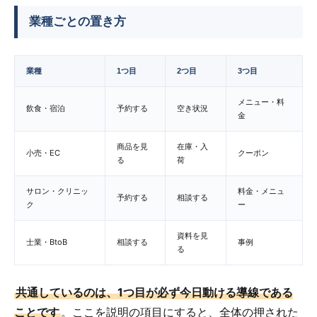
業種ごとの置き方
業種
1つ目
2つ目
3つ目
メニュー・料
飲食・宿泊
予約する
空き状況
金
商品を見
在庫・入
小売・EC
クーポン
る
荷
サロン・クリニッ
料金・メニュ
予約する
相談する
ク
ー
資料を見
士業・BtoB
相談する
事例
る
共通しているのは、1つ目が必ず今日動ける導線である
ことです
。ここを説明の項目にすると、全体の押された