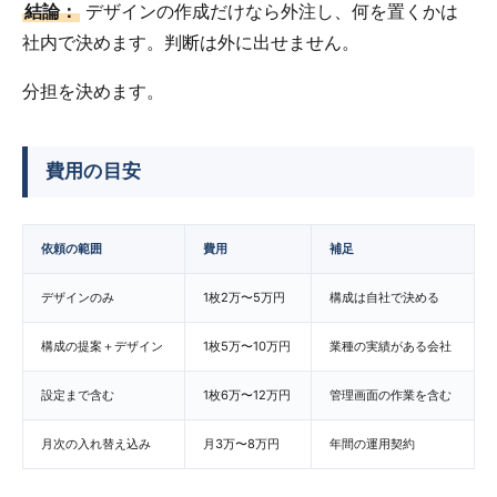
結論：
デザインの作成だけなら外注し、何を置くかは
社内で決めます。判断は外に出せません。
分担を決めます。
費用の目安
依頼の範囲
費用
補足
デザインのみ
1枚2万〜5万円
構成は自社で決める
構成の提案＋デザイン
1枚5万〜10万円
業種の実績がある会社
設定まで含む
1枚6万〜12万円
管理画面の作業を含む
月次の入れ替え込み
月3万〜8万円
年間の運用契約