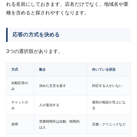
れる名前にしておきます。店名だけでなく、地域名や業
種を含めると探されやすくなります。
応答の方式を決める
3つの選択肢があります。
方式
動き
向いている状況
自動応答の
決めた文言を返す
対応する人がいない
み
チャットの
個別の相談が売上にな
人が返信する
み
る
営業時間外は自動、時間内
併用
店舗・クリニックなど
は人