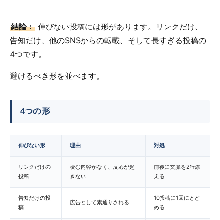
結論：
伸びない投稿には形があります。リンクだけ、
告知だけ、他のSNSからの転載、そして長すぎる投稿の
4つです。
避けるべき形を並べます。
4つの形
伸びない形
理由
対処
リンクだけの
読む内容がなく、反応が起
前後に文脈を2行添
投稿
きない
える
告知だけの投
10投稿に1回にとど
広告として素通りされる
稿
める