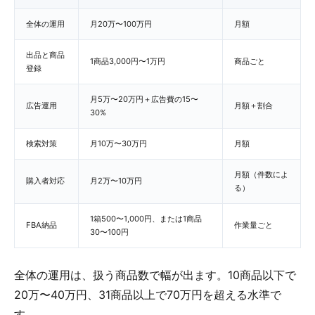
全体の運用
月20万〜100万円
月額
出品と商品
1商品3,000円〜1万円
商品ごと
登録
月5万〜20万円＋広告費の15〜
広告運用
月額＋割合
30%
検索対策
月10万〜30万円
月額
月額（件数によ
購入者対応
月2万〜10万円
る）
1箱500〜1,000円、または1商品
FBA納品
作業量ごと
30〜100円
全体の運用は、扱う商品数で幅が出ます。10商品以下で
20万〜40万円、31商品以上で70万円を超える水準で
す。