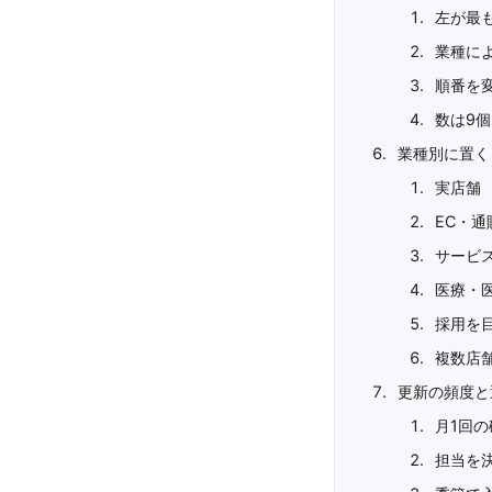
左が最
業種に
順番を
数は9
業種別に置く
実店舗
EC・通
サービ
医療・
採用を
複数店
更新の頻度と
月1回の
担当を