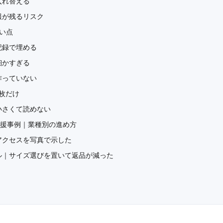
入れ替える
報が残るリスク
い点
記録で埋める
細かすぎる
作っていない
枚だけ
小さくて読めない
eの支援事例｜業種別の進め方
アクセスを写真で示した
ル｜サイズ選びを置いて返品が減った