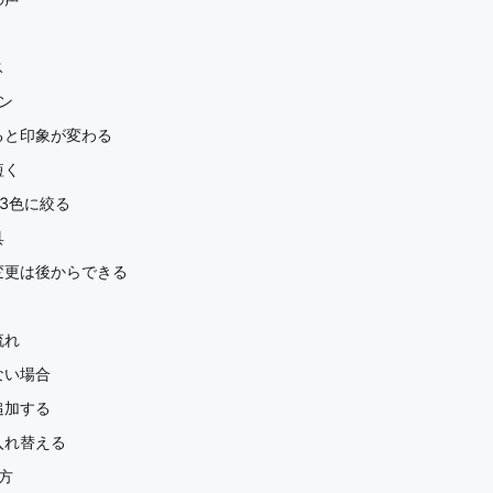
ス
ン
ると印象が変わる
短く
3色に絞る
具
変更は後からできる
流れ
ない場合
追加する
入れ替える
方