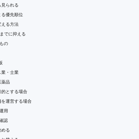
も見られる
よる優先順位
変える方法
個までに抑える
もの
販
ス業・士業
医薬品
目的とする場合
舗を運営する場合
運用
確認
決める