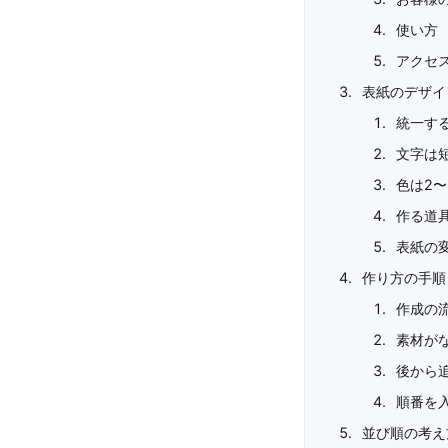
使い方
アクセ
表紙のデザイ
統一す
文字は
色は2〜
作る道
表紙の
作り方の手順
作成の
素材が
後から
順番を
並び順の考え