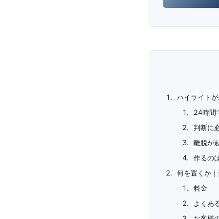
ハイライトが
24時
判断に
離脱が
作るの
何を置くか｜
料金
よくあ
お客様