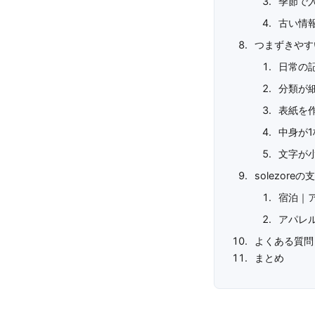
季節で
古い情
つまずきやす
日常の
分類が
表紙を
中身が1
文字が
solezor
宿泊｜
アパレ
よくある質問
まとめ