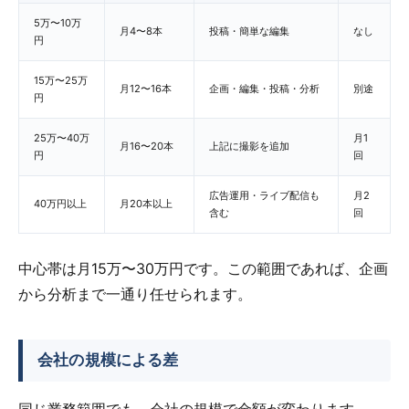
5万〜10万
月4〜8本
投稿・簡単な編集
なし
円
15万〜25万
月12〜16本
企画・編集・投稿・分析
別途
円
25万〜40万
月1
月16〜20本
上記に撮影を追加
円
回
広告運用・ライブ配信も
月2
40万円以上
月20本以上
含む
回
中心帯は月15万〜30万円です。この範囲であれば、企画
から分析まで一通り任せられます。
会社の規模による差