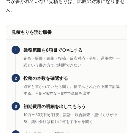
つが書かれていない見積もりは、比較の対象になりませ
ん。
見積もりを読む順番
業務範囲を6項目で○×にする
1
企画・撮影・編集・投稿・反応対応・分析。運用代行一
式という書き方では判断できない
投稿の本数を確認する
2
適宜と書かれていたら聞く。幅で示されたら下限で計算
する。月8〜16本なら8本で単価を出す
初期費用の明細を出してもらう
3
10万〜30万円が目安。設計・競合調査・型づくりが中
身。無い会社は初月に何をするかを聞く