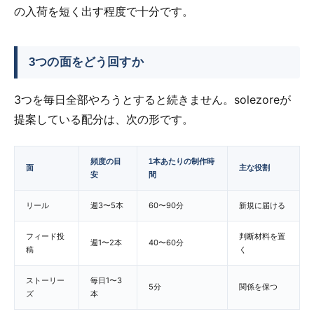
の入荷を短く出す程度で十分です。
3つの面をどう回すか
3つを毎日全部やろうとすると続きません。solezoreが
提案している配分は、次の形です。
頻度の目
1本あたりの制作時
面
主な役割
安
間
リール
週3〜5本
60〜90分
新規に届ける
フィード投
判断材料を置
週1〜2本
40〜60分
稿
く
ストーリー
毎日1〜3
5分
関係を保つ
ズ
本