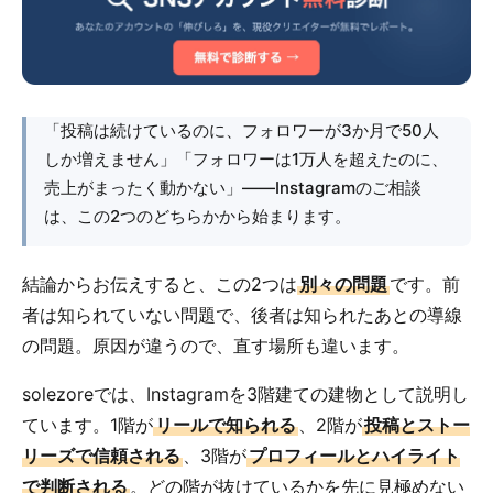
「投稿は続けているのに、フォロワーが3か月で50人
しか増えません」「フォロワーは1万人を超えたのに、
売上がまったく動かない」――Instagramのご相談
は、この2つのどちらかから始まります。
結論からお伝えすると、この2つは
別々の問題
です。前
者は知られていない問題で、後者は知られたあとの導線
の問題。原因が違うので、直す場所も違います。
solezoreでは、Instagramを3階建ての建物として説明し
ています。1階が
リールで知られる
、2階が
投稿とストー
リーズで信頼される
、3階が
プロフィールとハイライト
で判断される
。どの階が抜けているかを先に見極めない