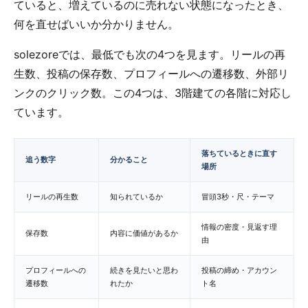
ていると、増えているのに売れない状態になったとき、
何を直せばいいか分かりません。
solezoreでは、最低でも次の4つを見ます。リールの再
生数、投稿の保存数、プロフィールへの遷移数、外部リ
ンクのクリック数。この4つは、3階建ての各階に対応し
ています。
落ちているときに直す
追う数字
分かること
場所
リールの再生数
知られているか
冒頭3秒・尺・テーマ
情報の密度・見返す理
保存数
内容に価値があるか
由
プロフィールへの
続きを見たいと思わ
投稿の締め・アカウン
遷移数
れたか
ト名