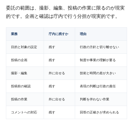
委託の範囲は、撮影、編集、投稿の作業に限るのが現実
的です。企画と確認は庁内で行う分担が現実的です。
業務
庁内に残すか
理由
目的と対象の設定
残す
行政の方針と切り離せない
投稿の企画
残す
制度や事業の理解が要る
撮影・編集
外に出せる
技術と時間の差が大きい
投稿前の確認
残す
表現の判断は行政の責任
投稿の作業
外に出せる
判断を伴わない作業
コメントへの対応
残す
回答の正確さが求められる