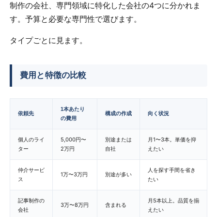
制作の会社、専門領域に特化した会社の4つに分かれま
す。予算と必要な専門性で選びます。
タイプごとに見ます。
費用と特徴の比較
1本あたり
依頼先
構成の作成
向く状況
の費用
個人のライ
5,000円〜
別途または
月1〜3本。単価を抑
ター
2万円
自社
えたい
仲介サービ
人を探す手間を省き
1万〜3万円
別途が多い
ス
たい
記事制作の
月5本以上。品質を揃
3万〜8万円
含まれる
会社
えたい