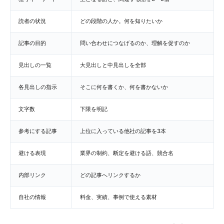
読者の状況
どの段階の人か。何を知りたいか
記事の目的
問い合わせにつなげるのか、理解を促すのか
見出しの一覧
大見出しと中見出しを全部
各見出しの指示
そこに何を書くか、何を書かないか
文字数
下限を明記
参考にする記事
上位に入っている他社の記事を3本
避ける表現
業界の制約、断定を避ける語、競合名
内部リンク
どの記事へリンクするか
自社の情報
料金、実績、事例で使える素材