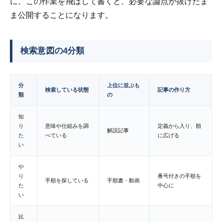
に、この作業を飛ばして書くと、必要な論点が抜けたま
ま公開することになります。
検索意図の4分類
分
上位に並ぶも
検索している状態
記事の作り方
類
の
知
り
意味や仕組みを調
定義から入り、順
解説記事
た
べている
に広げる
い
や
り
番号付きの手順を
手順を探している
手順書・動画
た
中心に
い
比