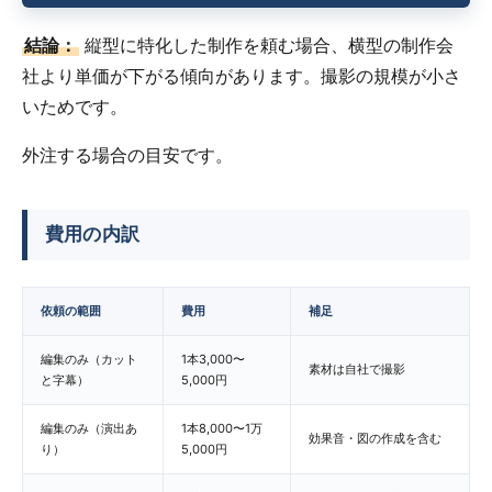
結論：
縦型に特化した制作を頼む場合、横型の制作会
社より単価が下がる傾向があります。撮影の規模が小さ
いためです。
外注する場合の目安です。
費用の内訳
依頼の範囲
費用
補足
編集のみ（カット
1本3,000〜
素材は自社で撮影
と字幕）
5,000円
編集のみ（演出あ
1本8,000〜1万
効果音・図の作成を含む
り）
5,000円