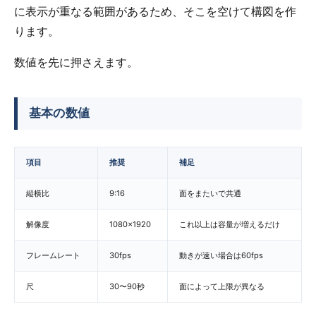
に表示が重なる範囲があるため、そこを空けて構図を作
ります。
数値を先に押さえます。
基本の数値
項目
推奨
補足
縦横比
9:16
面をまたいで共通
解像度
1080×1920
これ以上は容量が増えるだけ
フレームレート
30fps
動きが速い場合は60fps
尺
30〜90秒
面によって上限が異なる