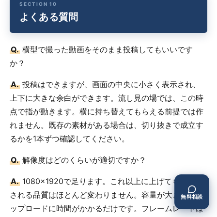
よくある質問
Q.
横型で撮った動画をそのまま投稿してもいいです
か？
A.
投稿はできますが、画面の中央に小さく表示され、
上下に大きな余白ができます。流し見の場では、この時
点で指が動きます。横に持ち替えてもらえる前提では作
れません。既存の素材がある場合は、切り抜きで成立す
るかを1本ずつ確認してください。
Q.
解像度はどのくらいが適切ですか？
A.
1080×1920で足ります。これ以上に上げても、表示
される品質はほとんど変わりません。容量が大きいとア
無料相談
ップロードに時間がかかるだけです。フレームレートは