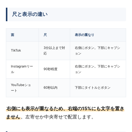
尺と表示の違い
面
尺
表示の重なり
3分以上まで対
右側にボタン。下部にキャプシ
TikTok
応
ョン
Instagramリー
右側にボタン。下部にキャプシ
90秒程度
ル
ョン
YouTubeショ
60秒以内
下部にタイトルとボタン
ート
右側にも表示が重なるため、右端の15%にも文字を置き
ません
。左寄せか中央寄せで配置します。