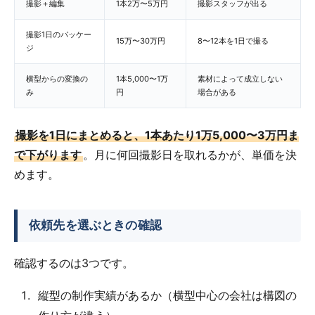
撮影＋編集
1本2万〜5万円
撮影スタッフが出る
撮影1日のパッケー
15万〜30万円
8〜12本を1日で撮る
ジ
横型からの変換の
1本5,000〜1万
素材によって成立しない
み
円
場合がある
撮影を1日にまとめると、1本あたり1万5,000〜3万円ま
で下がります
。月に何回撮影日を取れるかが、単価を決
めます。
依頼先を選ぶときの確認
確認するのは3つです。
縦型の制作実績があるか（横型中心の会社は構図の