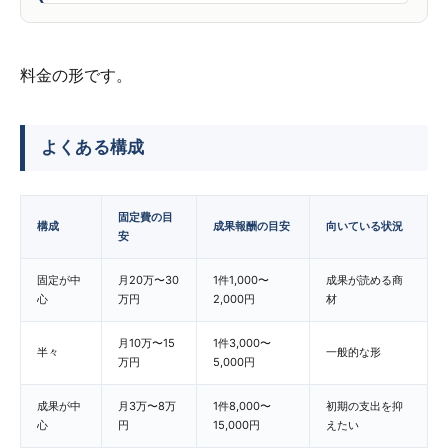
料金の形です。
よくある構成
固定費の目
構成
成果報酬の目安
向いている状況
安
固定が中
月20万〜30
1件1,000〜
成果が読める商
心
万円
2,000円
材
月10万〜15
1件3,000〜
半々
一般的な形
万円
5,000円
成果が中
月3万〜8万
1件8,000〜
初期の支出を抑
心
円
15,000円
えたい