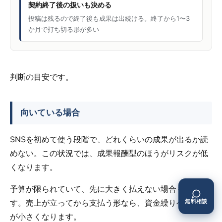
契約終了後の扱いも決める
投稿は残るので終了後も成果は出続ける。終了から1〜3
か月で打ち切る形が多い
判断の目安です。
向いている場合
SNSを初めて使う段階で、どれくらいの成果が出るか読
めない。この状況では、成果報酬型のほうがリスクが低
くなります。
予算が限られていて、先に大きく払えない場合も向きま
す。売上が立ってから支払う形なら、資金繰りへの影響
無料相談
が小さくなります。