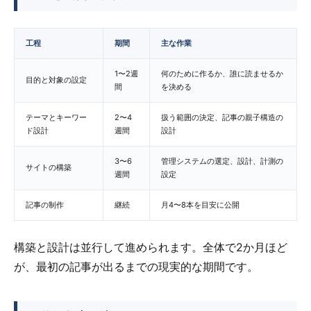
工程
期間
主な作業
1〜2週
何のために作るか、誰に読ませるか
目的と対象の設定
間
を決める
テーマとキーワー
2〜4
扱う範囲の決定、記事の親子構造の
ド設計
週間
設計
3〜6
管理システムの選定、設計、計測の
サイトの構築
週間
設定
記事の制作
継続
月4〜8本を目安に公開
構築と設計は並行して進められます。全体で2か月ほど
が、最初の記事が出るまでの現実的な期間です。