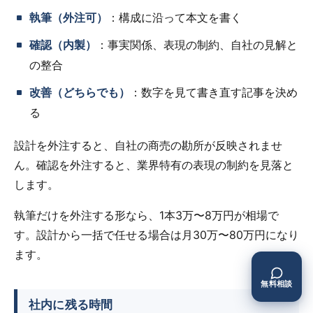
執筆（外注可）
：構成に沿って本文を書く
確認（内製）
：事実関係、表現の制約、自社の見解と
の整合
改善（どちらでも）
：数字を見て書き直す記事を決め
る
設計を外注すると、自社の商売の勘所が反映されませ
ん。確認を外注すると、業界特有の表現の制約を見落と
します。
執筆だけを外注する形なら、1本3万〜8万円が相場で
す。設計から一括で任せる場合は月30万〜80万円になり
ます。
無料相談
社内に残る時間