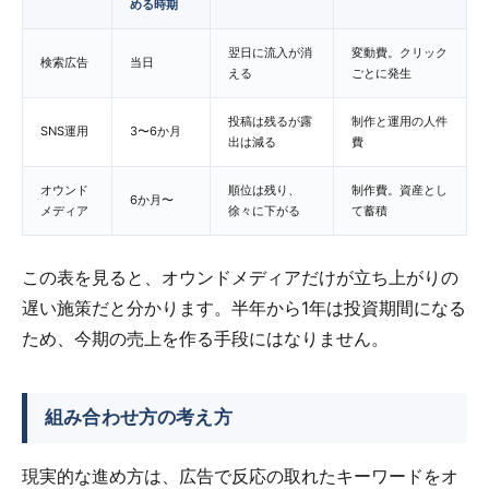
める時期
翌日に流入が消
変動費。クリック
検索広告
当日
える
ごとに発生
投稿は残るが露
制作と運用の人件
SNS運用
3〜6か月
出は減る
費
オウンド
順位は残り、
制作費。資産とし
6か月〜
メディア
徐々に下がる
て蓄積
この表を見ると、オウンドメディアだけが立ち上がりの
遅い施策だと分かります。半年から1年は投資期間になる
ため、今期の売上を作る手段にはなりません。
組み合わせ方の考え方
現実的な進め方は、広告で反応の取れたキーワードをオ