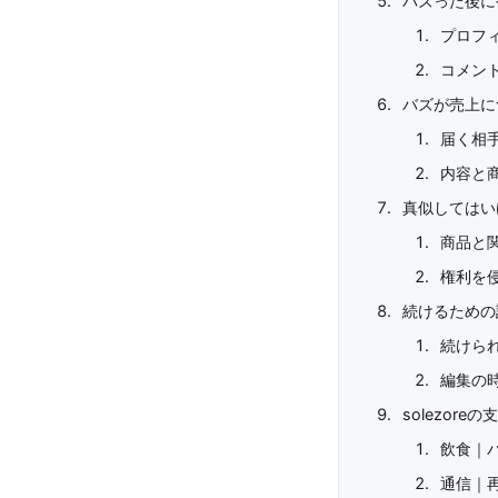
バズった後に
プロフ
コメン
バズが売上に
届く相
内容と
真似してはい
商品と
権利を
続けるための
続けら
編集の
solezor
飲食｜
通信｜