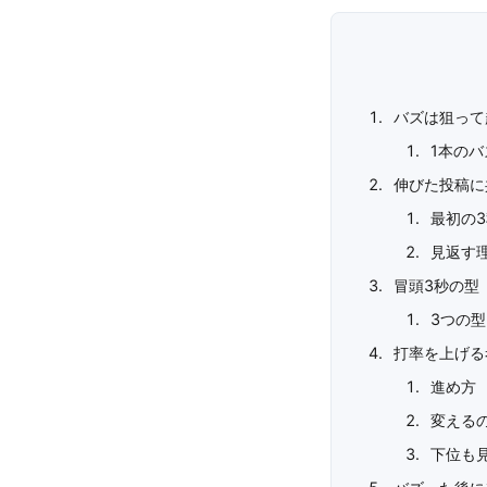
バズは狙って
1本の
伸びた投稿に
最初の
見返す
冒頭3秒の型
3つの
打率を上げる
進め方
変える
下位も