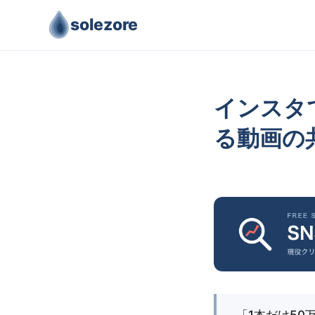
solezore
インスタ
る動画の
「1本だけ5