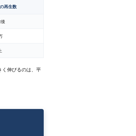
割の再生数
前後
万
上
きく伸びるのは、平