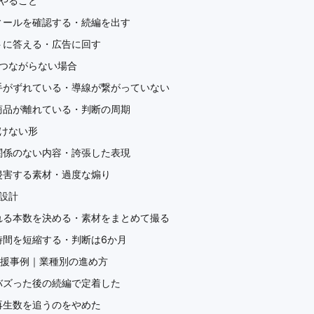
やること
ィールを確認する・続編を出す
トに答える・広告に回す
つながらない場合
手がずれている・導線が繋がっていない
商品が離れている・判断の周期
けない形
関係のない内容・誇張した表現
侵害する素材・過度な煽り
設計
れる本数を決める・素材をまとめて撮る
時間を短縮する・判断は6か月
eの支援事例｜業種別の進め方
バズった後の続編で定着した
再生数を追うのをやめた